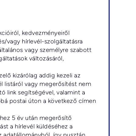
kcióiról, kedvezményeiről 
s/vagy hírlevél-szolgáltatásra 
 általános vagy személyre szabott 
áltatások változásáról, 
elő kizárólag addig kezeli az 
él listáról vagy megerősítést nem 
tó link segítségével, valamint a 
bá postai úton a következő címen 
éshez 5 év után megerősítő 
st a hírlevél küldéséhez a 
z adatállományból, így pusztán 