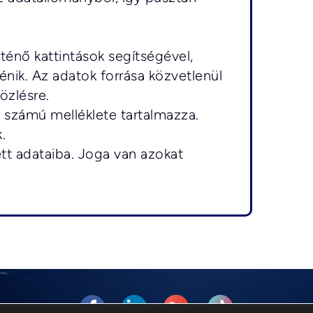
rténő kattintások segítségével, 
nik. Az adatok forrása közvetlenül 
özlésre. 
 számú melléklete tartalmazza.
.
ett adataiba. Joga van azokat 