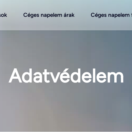
sok
Céges napelem árak
Céges napelem f
Adatvédelem