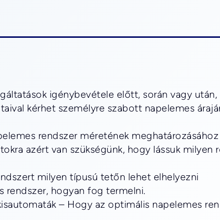
gáltatások igénybevétele előtt, során vagy után,
ival kérhet személyre szabott napelemes áraján
napelemes rendszer méretének meghatározásához
okra azért van szükségünk, hogy lássuk milyen r
dszert milyen típusú tetőn lehet elhelyezni
s rendszer, hogyan fog termelni.
kisautomaták – Hogy az optimális napelemes rends