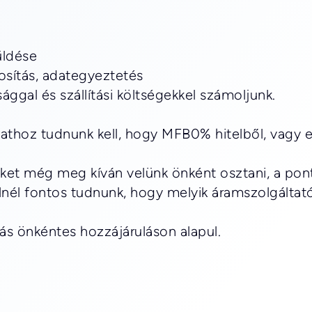
üldése
osítás, adategyeztetés
ággal és szállítási költségekkel számoljunk.
thoz tudnunk kell, hogy MFB0% hitelből, vagy e
et még meg kíván velünk önként osztani, a pont
lnél fontos tudnunk, hogy melyik áramszolgáltat
zás önkéntes hozzájáruláson alapul.