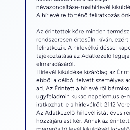
névazonosításe-mailhírlevél kiküld
A hírlevélre történő feliratkozás ö
Az érintettek köre minden természet
rendszeresen értesülni kíván, ezért
feliratkozik. A hírlevélküldéssel ka
tájékoztatása az Adatkezelő legújabb
elmaradásáról.
Hírlevél kiküldése kizárólag az Érin
ebből a célból felvett személyes ad
ad. Az Érintett a hírlevélről bármiko
ugyfeladmin kukac napelem.us e-ma
iratkozhat le a hírlevélről: 2112 Ve
Az Adatkezelő hírlevéllistát éves r
hozzájárulást kér. Annak az érintet
megerősítő levél kiküldését követő 