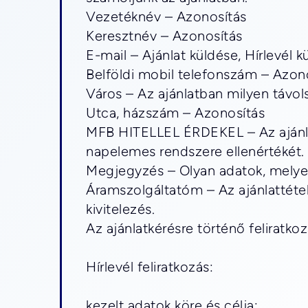
Vezetéknév – Azonosítás
Keresztnév – Azonosítás
E-mail – Ajánlat küldése, Hírlevél k
Belföldi mobil telefonszám – Azon
Város – Az ajánlatban milyen távols
Utca, házszám – Azonosítás 
MFB HITELLEL ÉRDEKEL – Az ajánla
napelemes rendszere ellenértékét.
Megjegyzés – Olyan adatok, melyek
Áramszolgáltatóm – Az ajánlattéte
kivitelezés.
Az ajánlatkérésre történő feliratko
Hírlevél feliratkozás: 
kezelt adatok köre és célja: 