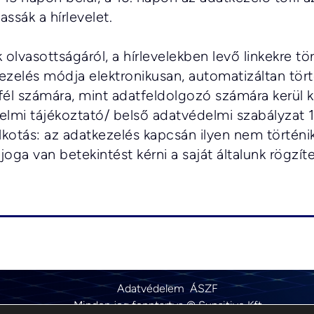
assák a hírlevelet.
 olvasottságáról, a hírlevelekben levő linkekre tö
ezelés módja elektronikusan, automatizáltan törté
fél számára, mint adatfeldolgozó számára kerül k
elmi tájékoztató/ belső adatvédelmi szabályzat 1
lkotás: az adatkezelés kapcsán ilyen nem történik
 joga van betekintést kérni a saját általunk rögzít
Adatvédelem
ÁSZF
Minden jog fenntartva © Sunsitive Kft.