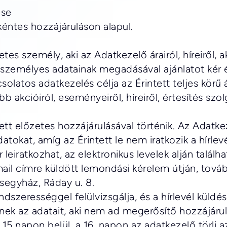
ése
nkéntes hozzájáruláson alapul.
es személy, aki az Adatkezelő árairól, híreiről, a
 személyes adatainak megadásával ajánlatot kér é
pcsolatos adatkezelés célja az Érintett teljes körű
 akcióiról, eseményeiről, híreiről, értesítés szolg
tett előzetes hozzájárulásával történik. Az Adatkez
atokat, amíg az Érintett le nem iratkozik a hírlev
r leiratkozhat, az elektronikus levelek alján találha
il címre küldött lemondási kérelem útján, továb
resegyház, Ráday u. 8.
endszerességgel felülvizsgálja, és a hírlevél küld
tnek az adatait, aki nem ad megerősítő hozzájárulá
15 napon belül, a 16. napon az adatkezelő törli a